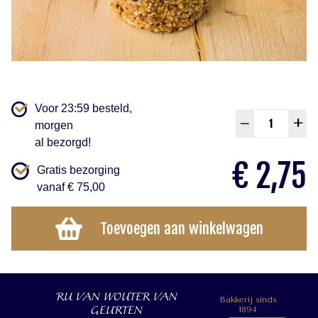
Voor 23:59 besteld,
Capp
–
+
morgen
schu
al bezorgd!
aanta
€
2,75
Gratis bezorging
vanaf € 75,00
Toevoegen aan winkelwagen
RU VAN WOUTER VAN
Bakkerij sinds
GEURTEN
1894