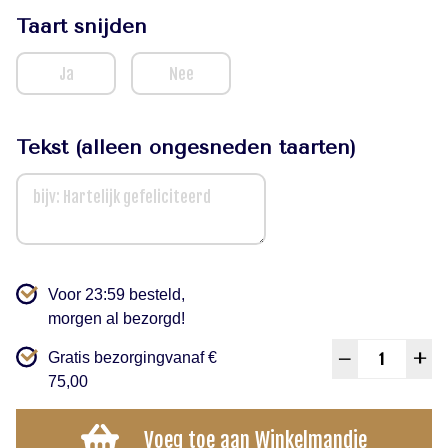
Taart snijden
Ja
Nee
Tekst (alleen ongesneden taarten)
Voor 23:59 besteld,
morgen
al bezorgd!
Chipo
Gratis bezorging
vanaf €
–
+
Taart
75,00
aanta
Voeg toe aan Winkelmandje