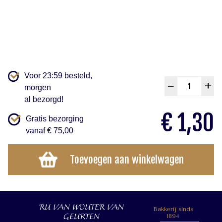
Voor 23:59 besteld,
Choc
–
+
morgen
Muffi
al bezorgd!
aanta
€
1,30
Gratis bezorging
vanaf € 75,00
Toevoegen aan winkelwagen
RU VAN WOUTER VAN
Bakkerij sinds
GEURTEN
1894