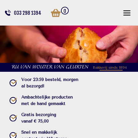
0
033 298 1394
RU VAN WOUTER VAN GEURTEN
Bakkerij sinds 1894
Voor 23:59 besteld, morgen
al bezorgd!
Ambachtelijke producten
met de hand gemaakt
Gratis bezorging
vanaf € 75,00
Snel en makkelijk