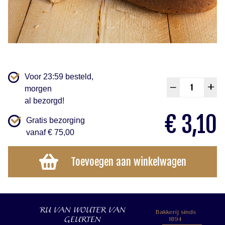
Voor 23:59 besteld,
Grofv
–
+
morgen
aanta
al bezorgd!
€
3,10
Gratis bezorging
vanaf € 75,00
Toevoegen aan winkelwagen
RU VAN WOUTER VAN
Bakkerij sinds
GEURTEN
1894