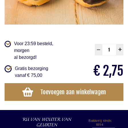
Voor 23:59 besteld,
Moor
–
+
morgen
aanta
al bezorgd!
€
2,75
Gratis bezorging
vanaf € 75,00
Toevoegen aan winkelwagen
RU VAN WOUTER VAN
Bakkerij sinds
GEURTEN
1894